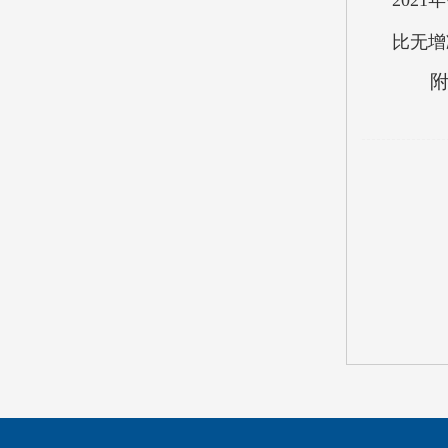
202
比无增
附