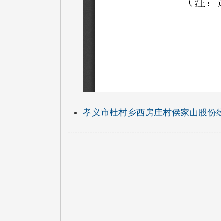
孝义市杜村乡西房庄村侯家山股份经