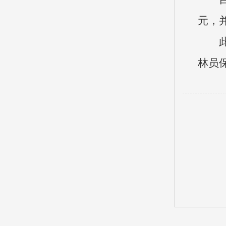
元，
林员