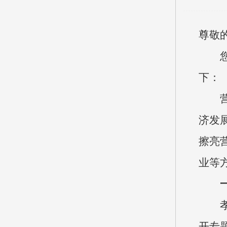
尊敬
下：
济发
擦亮
业等
开专