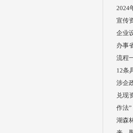
20
宣传
企业
办事
流程
12
涉企
兑现
作法
湖森
来，