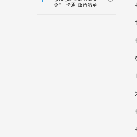
金"一卡通"政策清单