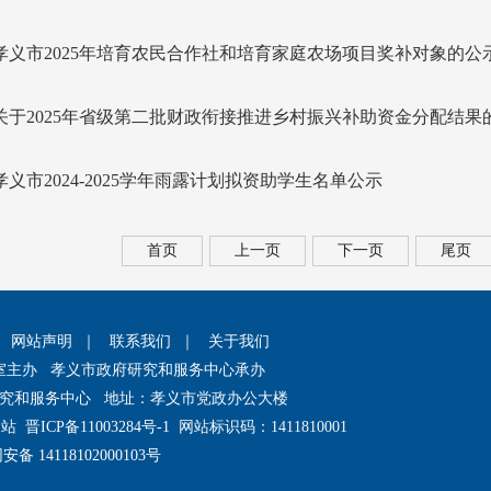
孝义市2025年培育农民合作社和培育家庭农场项目奖补对象的公
关于2025年省级第二批财政衔接推进乡村振兴补助资金分配结果
孝义市2024-2025学年雨露计划拟资助学生名单公示
首页
上一页
下一页
尾页
｜
网站声明
｜
联系我们
｜
关于我们
室主办 孝义市政府研究和服务中心承办
究和服务中心 地址：孝义市党政办公大楼
网站
晋ICP备11003284号-1
网站标识码：1411810001
备 14118102000103号