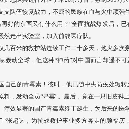
支支队伍恢复战力，不屈的民族在血与火中顽强
出再好的东西又有什么用？”全面抗战爆发后，
毅然走出实验室，加入前线医疗队。
仅几百米的救护站连续工作二十多天，炮火多次
的消息轰动全球，但这种“神药”对中国而言却遥不
国自己的青霉素！彼时，他已随中央防疫处辗转
原料，发动全员“寻霉”。最后，竟在一只旧皮鞋
、疗效显著的国产青霉素终于诞生，为后来的医
刀”张超昧，为抗战救护事业多方奔走的颜福庆