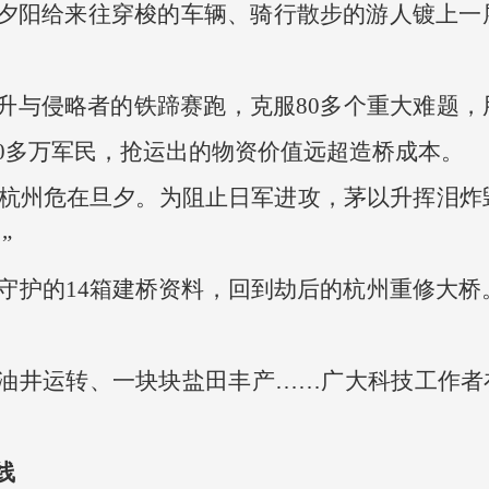
夕阳给来往穿梭的车辆、骑行散步的游人镀上一
升与侵略者的铁蹄赛跑，克服80多个重大难题
00多万军民，抢运出的物资价值远超造桥成本。
陷，杭州危在旦夕。为阻止日军进攻，茅以升挥泪炸
”
死守护的14箱建桥资料，回到劫后的杭州重修大桥
油井运转、一块块盐田丰产……广大科技工作者
线