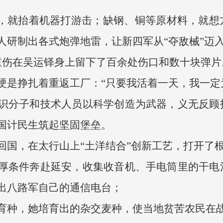
”，就抬着机器打游击；缺钢、铜等原材料，就
研制出各式炮弹地雷，让新四军从“夺敌械”迈入
重伤在吴运铎身上留下了百余处伤口和数十块弹
硬是挣扎着重返工厂：“只要我活着一天，我一定
识分子和技术人员以科学创造为武器，义无反顾
国计民生筑起坚固堡垒。
回国，在太行山上“土洋结合”创新工艺，打开了
厚条件奔赴延安，收集收音机、手电筒里的干电
出八路军自己的通信电台；
育种，她培育出的杂交麦种，使当地贫苦农民在