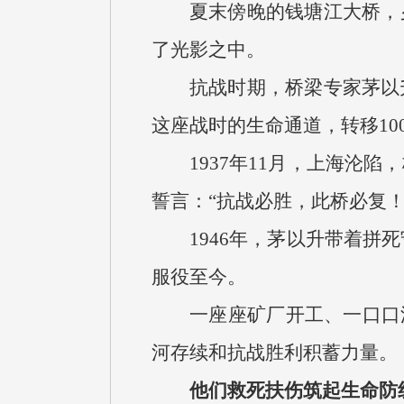
夏末傍晚的钱塘江大桥，
了光影之中。
抗战时期，桥梁专家茅以
这座战时的生命通道，转移1
1937年11月，上海沦
誓言：“抗战必胜，此桥必复！
1946年，茅以升带着拼
服役至今。
一座座矿厂开工、一口口
河存续和抗战胜利积蓄力量。
他们救死扶伤筑起生命防