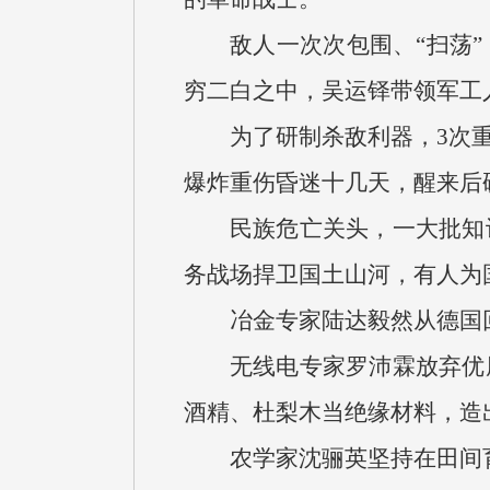
敌人一次次包围、“扫荡
穷二白之中，吴运铎带领军工人
为了研制杀敌利器，3次
爆炸重伤昏迷十几天，醒来后
民族危亡关头，一大批知
务战场捍卫国土山河，有人为
冶金专家陆达毅然从德国
无线电专家罗沛霖放弃优
酒精、杜梨木当绝缘材料，造
农学家沈骊英坚持在田间