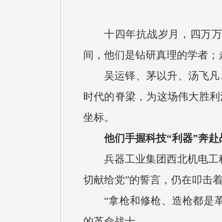
十四年抗战岁月，四万
间，他们是钻研真理的学者；
吴运铎、茅以升、汤飞凡
时代的脊梁，为这场伟大胜利
坐标。
他们手握科技“利器”奔赴
兵器工业集团西北机电工
切献给党”的誓言，仍在叩击
“拿枪和修枪、造枪都是
的革命战士。