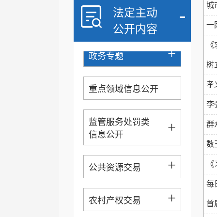
城
-
法定主动
重大行政决策预公开
一
公开内容
《
+
政务专题
讲..
树
孝
重点领域信息公开
李
监管服务处罚类
+
群
信息公开
数
+
《
公共资源交易
每
+
农村产权交易
首