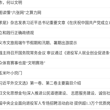
市，何以文明
图读懂“六张网”之算力网
求是》杂志发表习近平总书记重要文章《在庆祝中国共产党成立1
.
立和践行正确政绩观
义市文旅局端午节假期和汛期、暑期出游提示
强主持召开国务院常务会议 审议通过《退役军人就业创业促进
众体育赛事也是“文明赛场”
玉米叶小窍门
习近平外交文选》第一卷、第二卷主要篇目介绍
日文化思想金句|深入推进公民道德建设、 志愿服务建设、诚信社会
届中央企业面向退役军人专场招聘活动启动 提供超1.3万个优质