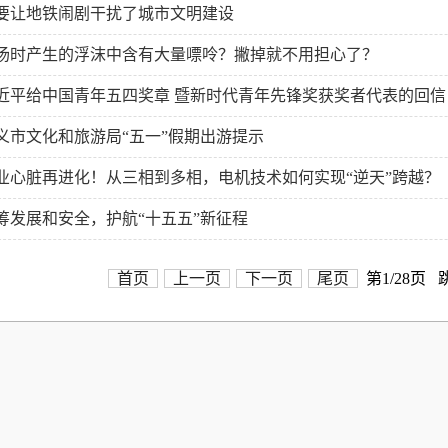
要让地铁闹剧干扰了城市文明建设
汤时产生的浮沫中含有大量嘌呤？撇掉就不用担心了？
近平给中国青年五四奖章 暨新时代青年先锋奖获奖者代表的回信
义市文化和旅游局“五一”假期出游提示
业心脏再进化！从三相到多相，电机技术如何实现“逆天”跨越？
筹发展和安全，护航“十五五”新征程
首页
上一页
下一页
尾页
第1/28页