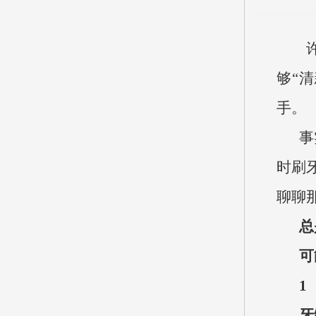
够“
手。
事
时刷
聊聊
总
可
1
牙