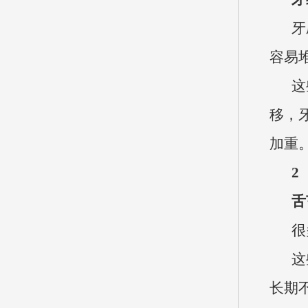
牙
容易
这
移，
加重
2
舌
很
这
长期