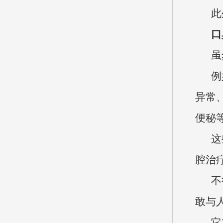
此
口
虽
例
异常
便秘
这
腔治
不
敢与
它