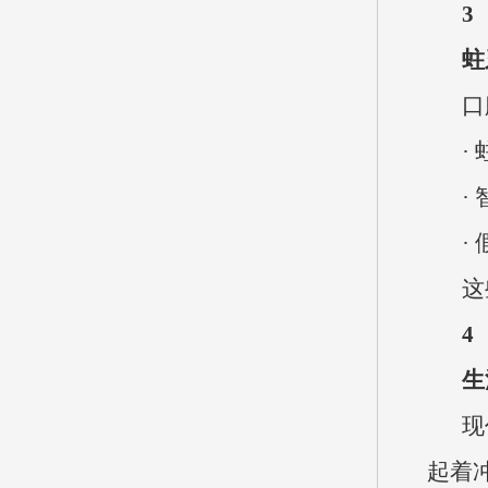
3
蛀
口
·
·
·
这
4
生
现
起着