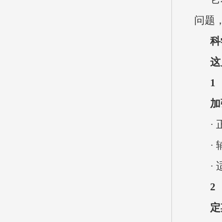
问题
科
这
1
加
·
·
·
2
定