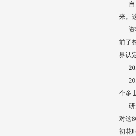
自
来。
资
前了
界认
2
2
个多
研
对这
初花