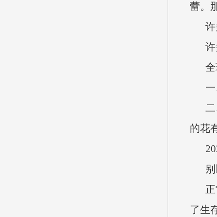
蕾。
许
许
全
一
二
的花
2
别
正
了生