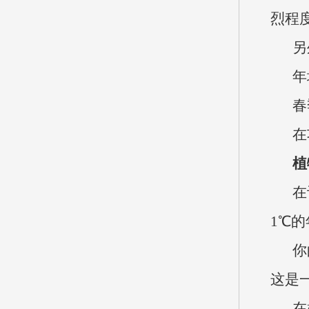
烈程
另
年
春
在
植
在
1℃
你
这是
在