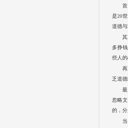
首
是20
道德与
其
多挣钱
些人的
再
乏道德
最
忽略文
的，分
当