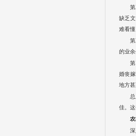
第
缺乏文
难看懂
第
的业余
第
婚丧嫁
地方甚
总
佳。这
农
深