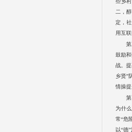
些乡村
二，醇
定，社
用互联
第
鼓励和
战。提
乡贤”
情操提
第
为什么
常“危
以“德