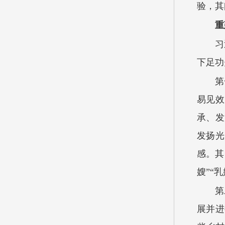
验，其
重
习
下足功
第
易见效
承、发
发扬光
感。其
嫂”“
第
展并进