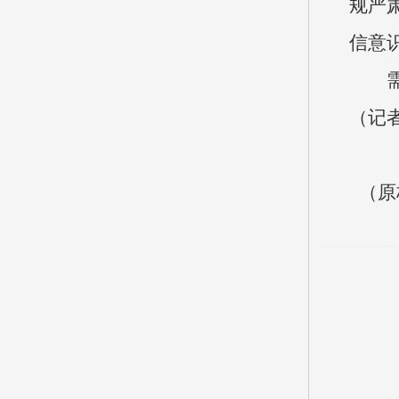
规严
信意
（记
（原