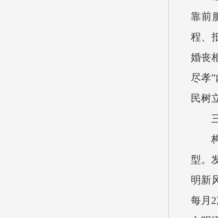
靠前
程、
婚丧
尽孝
民树
型。
明新
每月