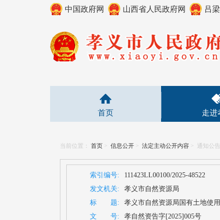
中国政府网
山西省人民政府网
吕梁
首页
走进
当前位置：
首页
>
信息公开
>
法定主动公开内容
>
通知公
索引编号:
111423LL00100/2025-48522
发文机关:
孝义市自然资源局
标 题:
孝义市自然资源局国有土地使用权
文 号:
孝自然资告字[2025]005号