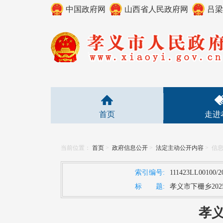
中国政府网
山西省人民政府网
吕梁
首页
走进
当前位置：
首页
>
政府信息公开
>
法定主动公开内容
>
信
索引编号:
111423LL00100/2
标 题:
孝义市下栅乡20
孝义