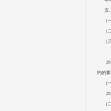
五、
（一）
（二）
（三）
201
约的要
(一)
201
(二