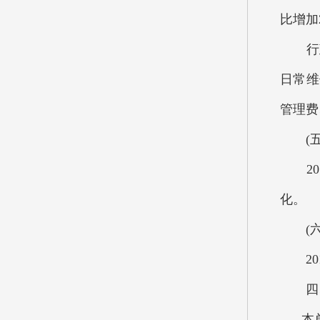
比增加
行政
日常维
管理费
(五)
201
化。
(六)
201
四、
本单