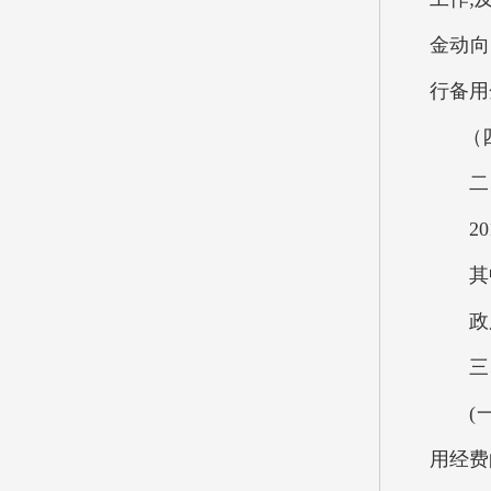
金动向
行备用
（四
二、
201
其中：
政府性
三、
(一)
用经费