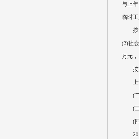
与上年
临时工
按支出
(2)
万元，
按支出
上述资
(二)
(三)
(四)
201