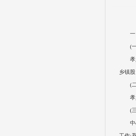
一、
(一
孝义市
乡镇股
(二
孝义市
(三
中心依
工作;