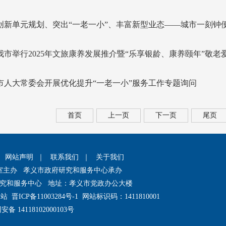
创新单元规划、突出“一老一小”、丰富新型业态——城市一刻钟
我市举行2025年文旅康养发展推介暨“乐享银龄、康养颐年”敬老
市人大常委会开展优化提升“一老一小”服务工作专题询问
首页
上一页
下一页
尾页
｜
网站声明
｜
联系我们
｜
关于我们
室主办 孝义市政府研究和服务中心承办
究和服务中心 地址：孝义市党政办公大楼
网站
晋ICP备11003284号-1
网站标识码：1411810001
备 14118102000103号