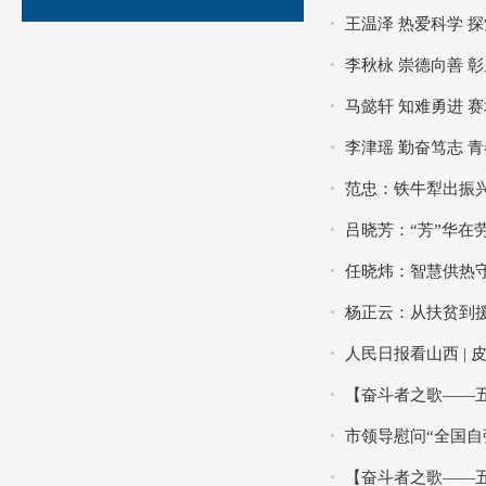
王温泽 热爱科学 
李秋栐 崇德向善 
马懿轩 知难勇进 
李津瑶 勤奋笃志 
范忠：铁牛犁出振兴
吕晓芳：“芳”华在
任晓炜：智慧供热守
杨正云：从扶贫到
人民日报看山西 |
【奋斗者之歌——
市领导慰问“全国自
【奋斗者之歌——