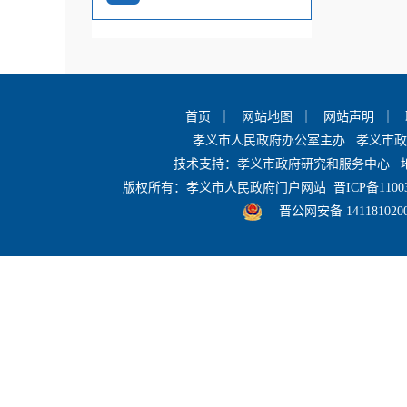
+
政务专题
重点领域信息公开
首页
｜
网站地图
｜
网站声明
｜
监管服务处罚类
+
孝义市人民政府办公室主办 孝义市
信息公开
技术支持：孝义市政府研究和服务中心 
版权所有：孝义市人民政府门户网站
晋ICP备1100
+
晋公网安备 141181020
公共资源交易
+
农村产权交易
+
法治政府建设
政策咨询